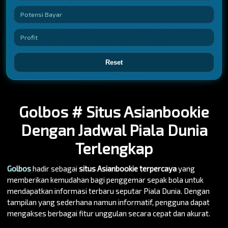
Potensi Bayar
Profit
Reset
Golbos # Situs Asianbookie
Dengan Jadwal Piala Dunia
Terlengkap
Golbos
hadir sebagai
situs Asianbookie terpercaya
yang
memberikan kemudahan bagi penggemar sepak bola untuk
mendapatkan informasi terbaru seputar Piala Dunia. Dengan
tampilan yang sederhana namun informatif, pengguna dapat
mengakses berbagai fitur unggulan secara cepat dan akurat.